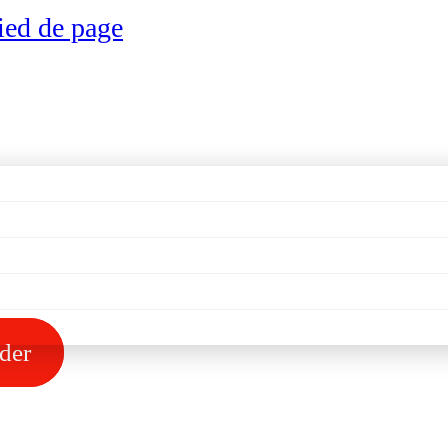
ied de page
der